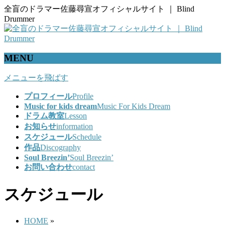
全盲のドラマー佐藤尋宣オフィシャルサイト ｜ Blind
Drummer
MENU
メニューを飛ばす
プロフィール
Profile
Music for kids dream
Music For Kids Dream
ドラム教室
Lesson
お知らせ
information
スケジュール
Schedule
作品
Discography
Soul Breezin’
Soul Breezin’
お問い合わせ
contact
スケジュール
HOME
»