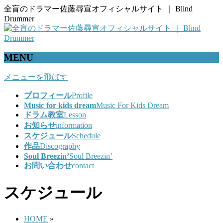
全盲のドラマー佐藤尋宣オフィシャルサイト ｜ Blind
Drummer
MENU
メニューを飛ばす
プロフィール
Profile
Music for kids dream
Music For Kids Dream
ドラム教室
Lesson
お知らせ
information
スケジュール
Schedule
作品
Discography
Soul Breezin’
Soul Breezin’
お問い合わせ
contact
スケジュール
HOME
»